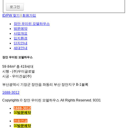
ID/PW 찾기
|
회원가입
장안 우미린 모델하우스
방문예약
사업개요
입지환경
단지안내
세대안내
장안 우미린 모델하우스
59·84m² 총 419세대
시행 - (주)우미글로벌
시공 - 우미건설(주)
부산광역시 기장군 장안읍 좌동리 부산 장안지구 B-1블록
1688-3012
Copyrights © 장안 우미린 모델하우스 All Rights Reserved. 9331
1688-3012
방문예약
전화연결
방문예약