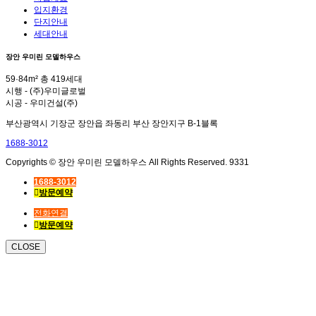
입지환경
단지안내
세대안내
장안 우미린 모델하우스
59·84m² 총 419세대
시행 - (주)우미글로벌
시공 - 우미건설(주)
부산광역시 기장군 장안읍 좌동리 부산 장안지구 B-1블록
1688-3012
Copyrights © 장안 우미린 모델하우스 All Rights Reserved. 9331
1688-3012
방문예약
전화연결
방문예약
CLOSE