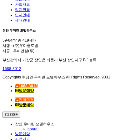
사업개요
입지환경
단지안내
세대안내
장안 우미린 모델하우스
59·84m² 총 419세대
시행 - (주)우미글로벌
시공 - 우미건설(주)
부산광역시 기장군 장안읍 좌동리 부산 장안지구 B-1블록
1688-3012
Copyrights © 장안 우미린 모델하우스 All Rights Reserved. 9331
1688-3012
방문예약
전화연결
방문예약
CLOSE
장안 우미린 모델하우스
board
방문예약
사업개요