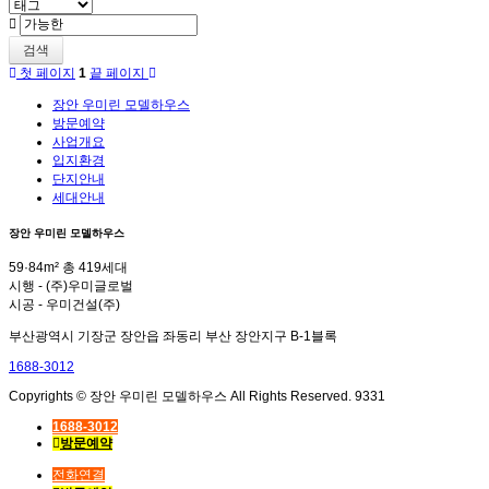
검색
첫 페이지
1
끝 페이지
장안 우미린 모델하우스
방문예약
사업개요
입지환경
단지안내
세대안내
장안 우미린 모델하우스
59·84m² 총 419세대
시행 - (주)우미글로벌
시공 - 우미건설(주)
부산광역시 기장군 장안읍 좌동리 부산 장안지구 B-1블록
1688-3012
Copyrights © 장안 우미린 모델하우스 All Rights Reserved. 9331
1688-3012
방문예약
전화연결