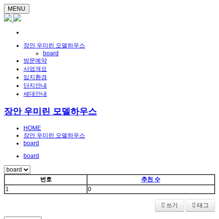
MENU
장안 우미린 모델하우스
board
방문예약
사업개요
입지환경
단지안내
세대안내
장안 우미린 모델하우스
HOME
장안 우미린 모델하우스
board
board
번호
추천 수
1
0
쓰기
태그